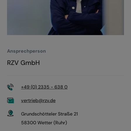
e
:
Ansprechperson
RZV GmbH
+49 (0) 2335 - 638 0
vertrieb@rzv.de
Grundschötteler Straße 21
58300 Wetter (Ruhr)