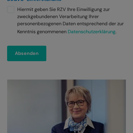
Hiermit geben Sie RZV Ihre Einwilligung zur
zweckgebundenen Verarbeitung Ihrer
personenbezogenen Daten entsprechend der zur
Kenntnis genommenen
Datenschutzerklärung
.
Absenden
A
l
t
e
r
n
a
t
i
v