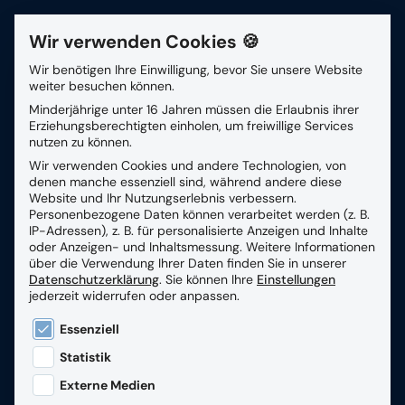
Wir verwenden Cookies 🍪
Kontakt
Wir benötigen Ihre Einwilligung, bevor Sie unsere Website
weiter besuchen können.
Suchfeld
Minderjährige unter 16 Jahren müssen die Erlaubnis ihrer
Expertise
Erziehungsberechtigten einholen, um freiwillige Services
nutzen zu können.
Wir verwenden Cookies und andere Technologien, von
Suchen
denen manche essenziell sind, während andere diese
Website und Ihr Nutzungserlebnis verbessern.
Personenbezogene Daten können verarbeitet werden (z. B.
IP-Adressen), z. B. für personalisierte Anzeigen und Inhalte
oder Anzeigen- und Inhaltsmessung.
Weitere Informationen
über die Verwendung Ihrer Daten finden Sie in unserer
Datenschutzerklärung
.
Sie können Ihre
Einstellungen
jederzeit widerrufen oder anpassen.
Es folgt eine Liste der Service-Gruppen, für die eine
Essenziell
Statistik
Externe Medien
Breadcrumb-Navigation