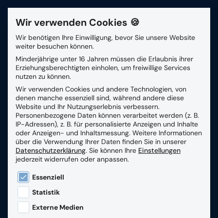
Wir verwenden Cookies 🍪
Kontakt
Wir benötigen Ihre Einwilligung, bevor Sie unsere Website
weiter besuchen können.
Suchfeld
Minderjährige unter 16 Jahren müssen die Erlaubnis ihrer
Geprüfte Qualität und
Erziehungsberechtigten einholen, um freiwillige Services
nutzen zu können.
Sicherheit
Wir verwenden Cookies und andere Technologien, von
Suchen
denen manche essenziell sind, während andere diese
Website und Ihr Nutzungserlebnis verbessern.
Personenbezogene Daten können verarbeitet werden (z. B.
IP-Adressen), z. B. für personalisierte Anzeigen und Inhalte
oder Anzeigen- und Inhaltsmessung.
Weitere Informationen
über die Verwendung Ihrer Daten finden Sie in unserer
Datenschutzerklärung
.
Sie können Ihre
Einstellungen
jederzeit widerrufen oder anpassen.
Es folgt eine Liste der Service-Gruppen, für die eine
Essenziell
Statistik
Externe Medien