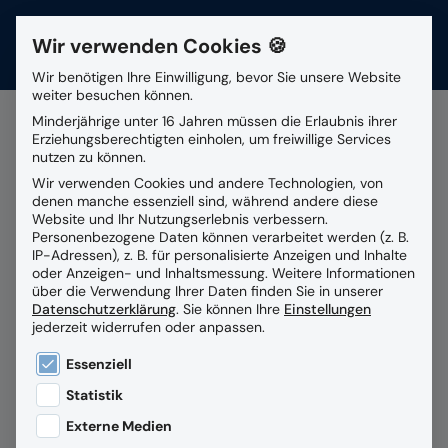
Wir verwenden Cookies 🍪
Kontakt
Wir benötigen Ihre Einwilligung, bevor Sie unsere Website
weiter besuchen können.
Suchfeld
Minderjährige unter 16 Jahren müssen die Erlaubnis ihrer
Erziehungsberechtigten einholen, um freiwillige Services
nutzen zu können.
Alle Beiträge mit dem
Wir verwenden Cookies und andere Technologien, von
Suchen
denen manche essenziell sind, während andere diese
Schlagwort
HR
Website und Ihr Nutzungserlebnis verbessern.
Personenbezogene Daten können verarbeitet werden (z. B.
IP-Adressen), z. B. für personalisierte Anzeigen und Inhalte
oder Anzeigen- und Inhaltsmessung.
Weitere Informationen
über die Verwendung Ihrer Daten finden Sie in unserer
Datenschutzerklärung
.
Sie können Ihre
Einstellungen
jederzeit widerrufen oder anpassen.
Es folgt eine Liste der Service-Gruppen, für die eine
Essenziell
Statistik
Externe Medien