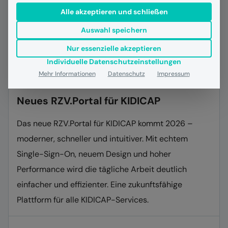
Alle akzeptieren und schließen
Auswahl speichern
Nur essenzielle akzeptieren
Individuelle Datenschutzeinstellungen
Mehr Informationen
Datenschutz
Impressum
24.09.2025
Personalmanagement
RZV Journal
Neues RZV.Portal für KIDICAP
Das neue RZV.Portal für KIDICAP kommt 2026 –
moderner, schneller und intuitiver. Mit echtem
Single-Sign-On, neuem Design und hoher
Performance wird die tägliche Arbeit deutlich
einfacher und effizienter. Eine zukunftsfähige
Plattform für alle KIDICAP-Services.