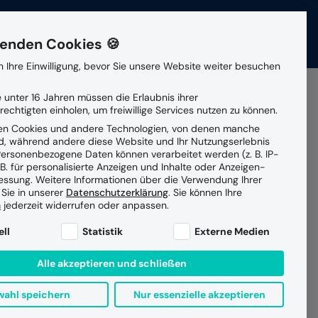
ere
News
Veranstaltungen
Kontakt
enden Cookies 🍪
 Ihre Einwilligung, bevor Sie unsere Website weiter besuchen
Patienten- und
Gesellschafterin
 unter 16 Jahren müssen die Erlaubnis ihrer
Suchen
Klientenmanagement
echtigten einholen, um freiwillige Services nutzen zu können.
en Cookies und andere Technologien, von denen manche
Partner
ind, während andere diese Website und Ihr Nutzungserlebnis
Vernetzte Versorgung
ersonenbezogene Daten können verarbeitet werden (z. B. IP-
dem
 B. für personalisierte Anzeigen und Inhalte oder Anzeigen-
essung.
Weitere Informationen über die Verwendung Ihrer
Datensicherheit
 Sie in unserer
Datenschutzerklärung
.
Sie können Ihre
Managed Services Betrieb
n
jederzeit widerrufen oder anpassen.
ne Liste der Service-Gruppen, für die eine Einwilligung e
ell
Statistik
Externe Medien
Alle akzeptieren und schließen
ahl speichern
Nur essenzielle akzeptieren