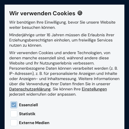
Wir verwenden Cookies 🍪
Kontakt
Wir benötigen Ihre Einwilligung, bevor Sie unsere Website
weiter besuchen können.
Suchfeld
Minderjährige unter 16 Jahren müssen die Erlaubnis ihrer
Zurück
Erziehungsberechtigten einholen, um freiwillige Services
nutzen zu können.
Wir verwenden Cookies und andere Technologien, von
Suchen
Wir sind das Original
denen manche essenziell sind, während andere diese
Website und Ihr Nutzungserlebnis verbessern.
Personenbezogene Daten können verarbeitet werden (z. B.
IP-Adressen), z. B. für personalisierte Anzeigen und Inhalte
Wechsel in der Geschäftsführung bei der GIP
oder Anzeigen- und Inhaltsmessung.
Weitere Informationen
GmbH, dem führenden Anbieter von HR-Software
über die Verwendung Ihrer Daten finden Sie in unserer
Datenschutzerklärung
.
Sie können Ihre
Einstellungen
für den öffentlichen Dienst in Deutschland. Der
jederzeit widerrufen oder anpassen.
langjährige Geschäftsführer Ulf Buchholz ist nach
Es folgt eine Liste der Service-Gruppen, für die eine
21 erfolgreichen gemeinsamen Jahren zum 30.
Essenziell
Juni 2023 in den wohlverdienten Ruhestand
Statistik
verabschiedet worden. Sein Nachfolger ist Patrick
Externe Medien
Weber, ein überaus erfahrener Spitzenmanager im