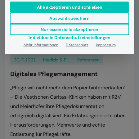
Alle akzeptieren und schließen
Auswahl speichern
Nur essenzielle akzeptieren
Individuelle Datenschutzeinstellungen
Mehr Informationen
Datenschutz
Impressum
30.10.2022
Medizin & Pflege
Referenzen
Digitales Pflegemanagement
„Pflege will nicht mehr dem Papier hinterherlaufen“
– Die Vestischen Caritas-Kliniken haben mit RZV
und Meierhofer ihre Pflegedokumentation
erfolgreich digitalisiert. Ein Erfahrungsbericht über
Herausforderungen, Mehrwerte und echte
Entlastung für Pflegekräfte.