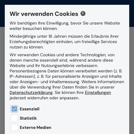
Wir verwenden Cookies 🍪
Kontakt
Wir benötigen Ihre Einwilligung, bevor Sie unsere Website
weiter besuchen können.
Suchfeld
Minderjährige unter 16 Jahren müssen die Erlaubnis ihrer
Erziehungsberechtigten einholen, um freiwillige Services
nutzen zu können.
Alle Beiträge mit dem
Wir verwenden Cookies und andere Technologien, von
Suchen
denen manche essenziell sind, während andere diese
Schlagwort
Website und Ihr Nutzungserlebnis verbessern.
Personenbezogene Daten können verarbeitet werden (z. B.
Einführungsprojekt
IP-Adressen), z. B. für personalisierte Anzeigen und Inhalte
oder Anzeigen- und Inhaltsmessung.
Weitere Informationen
über die Verwendung Ihrer Daten finden Sie in unserer
Datenschutzerklärung
.
Sie können Ihre
Einstellungen
jederzeit widerrufen oder anpassen.
Es folgt eine Liste der Service-Gruppen, für die eine
Essenziell
Statistik
Externe Medien