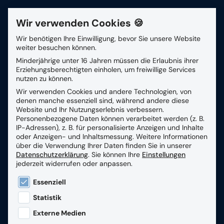
Wir verwenden Cookies 🍪
Kontakt
Wir benötigen Ihre Einwilligung, bevor Sie unsere Website
weiter besuchen können.
Suchfeld
Minderjährige unter 16 Jahren müssen die Erlaubnis ihrer
Zurück
Erziehungsberechtigten einholen, um freiwillige Services
nutzen zu können.
Wir verwenden Cookies und andere Technologien, von
Suchen
Digitales
denen manche essenziell sind, während andere diese
Website und Ihr Nutzungserlebnis verbessern.
Pflegemanagement
Personenbezogene Daten können verarbeitet werden (z. B.
IP-Adressen), z. B. für personalisierte Anzeigen und Inhalte
oder Anzeigen- und Inhaltsmessung.
Weitere Informationen
über die Verwendung Ihrer Daten finden Sie in unserer
„Pflege will nicht mehr dem Papier
Datenschutzerklärung
.
Sie können Ihre
Einstellungen
hinterherlaufen“ – Die Vestischen Caritas-Kliniken
jederzeit widerrufen oder anpassen.
haben mit RZV und Meierhofer ihre
Es folgt eine Liste der Service-Gruppen, für die eine
Essenziell
Pflegedokumentation erfolgreich digitalisiert. Ein
Statistik
Erfahrungsbericht über Herausforderungen,
Externe Medien
Mehrwerte und echte Entlastung für Pflegekräfte.