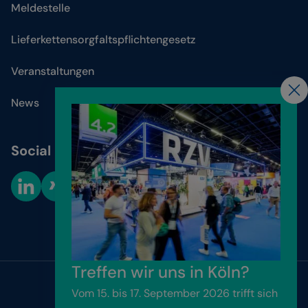
Meldestelle
Lieferkettensorgfaltspflichtengesetz
Veranstaltungen
News
Social Media
Cookie-Einstellungen
Treffen wir uns in Köln?
Vom 15. bis 17. September 2026 trifft sich
Website by
Friendventure