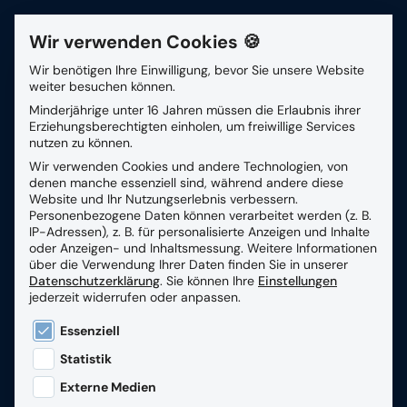
Wir verwenden Cookies 🍪
Kontakt
Wir benötigen Ihre Einwilligung, bevor Sie unsere Website
weiter besuchen können.
Suchfeld
Minderjährige unter 16 Jahren müssen die Erlaubnis ihrer
Zurück
Erziehungsberechtigten einholen, um freiwillige Services
nutzen zu können.
Wir verwenden Cookies und andere Technologien, von
Suchen
RZV JOURNAL 01/2023
denen manche essenziell sind, während andere diese
Website und Ihr Nutzungserlebnis verbessern.
Personenbezogene Daten können verarbeitet werden (z. B.
IP-Adressen), z. B. für personalisierte Anzeigen und Inhalte
Willkommen zur neuen Ausgabe des RZV Journals!
oder Anzeigen- und Inhaltsmessung.
Weitere Informationen
Hier finden Sie kompakt und verständlich alles
über die Verwendung Ihrer Daten finden Sie in unserer
Datenschutzerklärung
.
Sie können Ihre
Einstellungen
Wichtige aus der Gesundheits‑ und
jederzeit widerrufen oder anpassen.
Sozialwirtschaft: innovative Produkte und
Es folgt eine Liste der Service-Gruppen, für die eine
Services, erfolgreiche Projekte, aktuelle
Essenziell
Gesetzesänderungen sowie Rückblicke und
Statistik
Ausblicke auf unsere Events.
Externe Medien