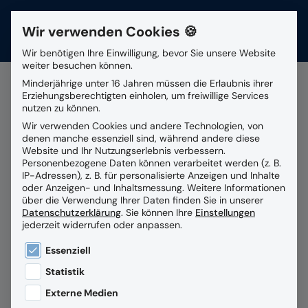
Wir verwenden Cookies 🍪
Kontakt
Wir benötigen Ihre Einwilligung, bevor Sie unsere Website
weiter besuchen können.
Suchfeld
Minderjährige unter 16 Jahren müssen die Erlaubnis ihrer
Erziehungsberechtigten einholen, um freiwillige Services
nutzen zu können.
Alle Beiträge mit dem
Wir verwenden Cookies und andere Technologien, von
Suchen
denen manche essenziell sind, während andere diese
Schlagwort
SAP S/4HANA
Website und Ihr Nutzungserlebnis verbessern.
Personenbezogene Daten können verarbeitet werden (z. B.
IP-Adressen), z. B. für personalisierte Anzeigen und Inhalte
oder Anzeigen- und Inhaltsmessung.
Weitere Informationen
über die Verwendung Ihrer Daten finden Sie in unserer
Datenschutzerklärung
.
Sie können Ihre
Einstellungen
jederzeit widerrufen oder anpassen.
Es folgt eine Liste der Service-Gruppen, für die eine
Essenziell
Statistik
Externe Medien