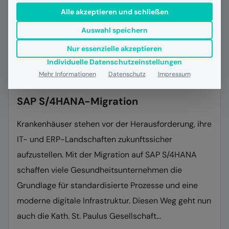
Alle akzeptieren und schließen
Auswahl speichern
Nur essenzielle akzeptieren
Individuelle Datenschutzeinstellungen
Mehr Informationen
Datenschutz
Impressum
24.06.2026
Allgemein
News
Referenzen
SAP S/4HANA-Migration
Krankenhäuser stehen vor der Herausforderung, ihre
IT- und ERP-Landschaften zukunftssicher
aufzustellen. Mit der Migration auf SAP S/4HANA
schaffen viele Gesundheitsunternehmen die
Grundlage für standardisierte Prozesse und eine
moderne digitale Infrastruktur. Diesen Weg geht nun
auch die Kath. St. Paulus Gesellschaft…