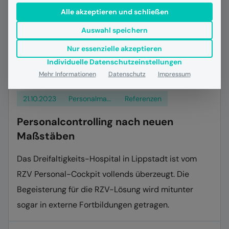
Alle akzeptieren und schließen
Auswahl speichern
Nur essenzielle akzeptieren
Individuelle Datenschutzeinstellungen
Mehr Informationen
Datenschutz
Impressum
21.10.2023
Personalmanagement
Referenzen
Personalcontrolling nach neuen
Maßstäben
Das Dreifaltigkeits-Hospital in Lippstadt ist vom
RZV Personal-Cockpit vollends überzeugt. Die
Begeisterung für die RZV-Lösung wird mitunter
sogar in externe Fortbildungen getragen.