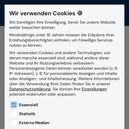
Wir verwenden Cookies 🍪
Kontakt
Wir benötigen Ihre Einwilligung, bevor Sie unsere Website
weiter besuchen können.
Suchfeld
Minderjährige unter 16 Jahren müssen die Erlaubnis ihrer
Erziehungsberechtigten einholen, um freiwillige Services
nutzen zu können.
Alle Beiträge mit dem
Wir verwenden Cookies und andere Technologien, von
Suchen
denen manche essenziell sind, während andere diese
Schlagwort
RZV.Personal-
Website und Ihr Nutzungserlebnis verbessern.
Personenbezogene Daten können verarbeitet werden (z. B.
Cockpit
IP-Adressen), z. B. für personalisierte Anzeigen und Inhalte
oder Anzeigen- und Inhaltsmessung.
Weitere Informationen
über die Verwendung Ihrer Daten finden Sie in unserer
Datenschutzerklärung
.
Sie können Ihre
Einstellungen
jederzeit widerrufen oder anpassen.
Es folgt eine Liste der Service-Gruppen, für die eine
Essenziell
Statistik
Externe Medien