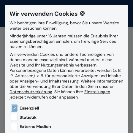
Wir verwenden Cookies 🍪
Kontakt
Wir benötigen Ihre Einwilligung, bevor Sie unsere Website
weiter besuchen können.
Suchfeld
Minderjährige unter 16 Jahren müssen die Erlaubnis ihrer
Erziehungsberechtigten einholen, um freiwillige Services
nutzen zu können.
Alle Beiträge mit dem
Wir verwenden Cookies und andere Technologien, von
Suchen
denen manche essenziell sind, während andere diese
Schlagwort
privat Cloud
Website und Ihr Nutzungserlebnis verbessern.
Personenbezogene Daten können verarbeitet werden (z. B.
IP-Adressen), z. B. für personalisierte Anzeigen und Inhalte
oder Anzeigen- und Inhaltsmessung.
Weitere Informationen
über die Verwendung Ihrer Daten finden Sie in unserer
Datenschutzerklärung
.
Sie können Ihre
Einstellungen
jederzeit widerrufen oder anpassen.
Es folgt eine Liste der Service-Gruppen, für die eine
Essenziell
Statistik
Externe Medien