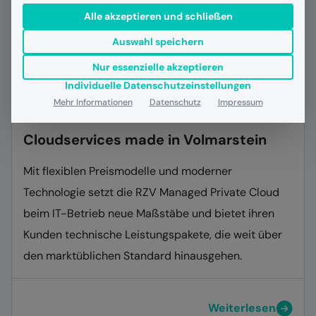
Alle akzeptieren und schließen
Auswahl speichern
Nur essenzielle akzeptieren
Individuelle Datenschutzeinstellungen
Mehr Informationen
Datenschutz
Impressum
17.02.2022
Managed Services
Referenzen
Cloudservices made in Volmarstein
Mit flexiblen Preismodelle und moderner
Technologie setzt die RZV Managed Private Cloud
beim IT-Betrieb neue Maßstäbe und bietet ihren
Kunden technische Leistungspakete, die weit über
den marktüblichen Standard hinausgehen.
Weiterlesen