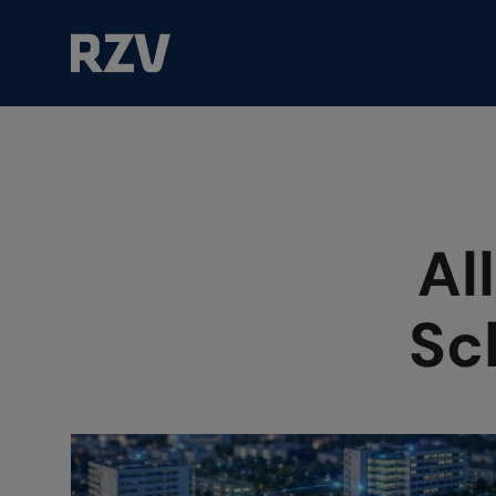
Suchfeld
Al
Sc