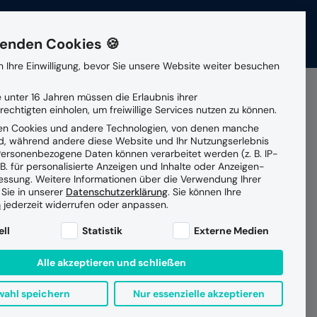
ere
News
Veranstaltungen
Kontakt
enden Cookies 🍪
 Ihre Einwilligung, bevor Sie unsere Website weiter besuchen
Patienten- und
Gesellschafterin
 unter 16 Jahren müssen die Erlaubnis ihrer
Suchen
Klientenmanagement
echtigten einholen, um freiwillige Services nutzen zu können.
en Cookies und andere Technologien, von denen manche
Partner
ind, während andere diese Website und Ihr Nutzungserlebnis
Vernetzte Versorgung
ersonenbezogene Daten können verarbeitet werden (z. B. IP-
dem
 B. für personalisierte Anzeigen und Inhalte oder Anzeigen-
essung.
Weitere Informationen über die Verwendung Ihrer
Datensicherheit
 Sie in unserer
Datenschutzerklärung
.
Sie können Ihre
Managed Services Betrieb
ion
n
jederzeit widerrufen oder anpassen.
ne Liste der Service-Gruppen, für die eine Einwilligung e
ell
Statistik
Externe Medien
Alle akzeptieren und schließen
ahl speichern
Nur essenzielle akzeptieren