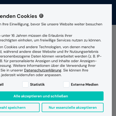
ere
News
Veranstaltungen
Kontakt
enden Cookies 🍪
 Ihre Einwilligung, bevor Sie unsere Website weiter besuchen
Patienten- und
Gesellschafterin
 unter 16 Jahren müssen die Erlaubnis ihrer
Suchen
Klientenmanagement
echtigten einholen, um freiwillige Services nutzen zu können.
en Cookies und andere Technologien, von denen manche
Partner
ind, während andere diese Website und Ihr Nutzungserlebnis
Vernetzte Versorgung
ersonenbezogene Daten können verarbeitet werden (z. B. IP-
dem
 B. für personalisierte Anzeigen und Inhalte oder Anzeigen-
essung.
Weitere Informationen über die Verwendung Ihrer
Datensicherheit
 Sie in unserer
Datenschutzerklärung
.
Sie können Ihre
Managed Services Betrieb
Cloud
n
jederzeit widerrufen oder anpassen.
ne Liste der Service-Gruppen, für die eine Einwilligung e
ell
Statistik
Externe Medien
Alle akzeptieren und schließen
ahl speichern
Nur essenzielle akzeptieren