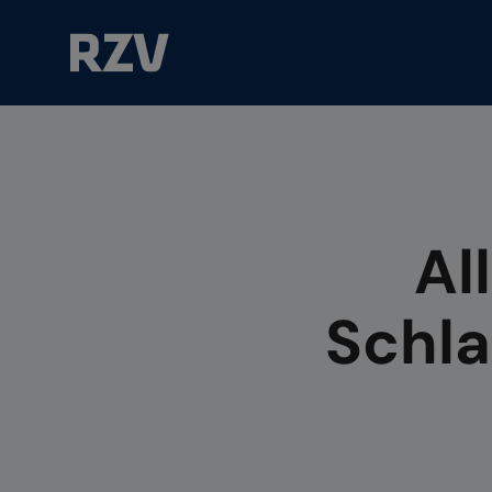
Suchfeld
Al
Schl