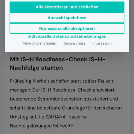
Alle akzeptieren und schließen
Auswahl speichern
Nur essenzielle akzeptieren
Individuelle Datenschutzeinstellungen
Mehr Informationen
Datenschutz
Impressum
26.02.2026
News
Patienten- und Klientenmanagement
RZV Journal
Mit IS-H Readiness-Check IS-H-
Nachfolge starten
Frühzeitig Klarheit schaffen statt später Risiken
managen: Der IS-H Readiness-Check analysiert
bestehende Systemlandschaften strukturiert und
schafft eine belastbare Grundlage für den sicheren
Umstieg auf die S/4HANA-basierte
Nachfolgelösungen S4.health.