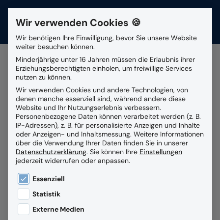
Wir verwenden Cookies 🍪
Kontakt
Wir benötigen Ihre Einwilligung, bevor Sie unsere Website
weiter besuchen können.
Suchfeld
Minderjährige unter 16 Jahren müssen die Erlaubnis ihrer
Erziehungsberechtigten einholen, um freiwillige Services
nutzen zu können.
Alle Beiträge mit dem
Wir verwenden Cookies und andere Technologien, von
Suchen
denen manche essenziell sind, während andere diese
Schlagwort
IS-H Ablöse
Website und Ihr Nutzungserlebnis verbessern.
Personenbezogene Daten können verarbeitet werden (z. B.
IP-Adressen), z. B. für personalisierte Anzeigen und Inhalte
oder Anzeigen- und Inhaltsmessung.
Weitere Informationen
über die Verwendung Ihrer Daten finden Sie in unserer
Datenschutzerklärung
.
Sie können Ihre
Einstellungen
jederzeit widerrufen oder anpassen.
Es folgt eine Liste der Service-Gruppen, für die eine
Essenziell
Statistik
Externe Medien