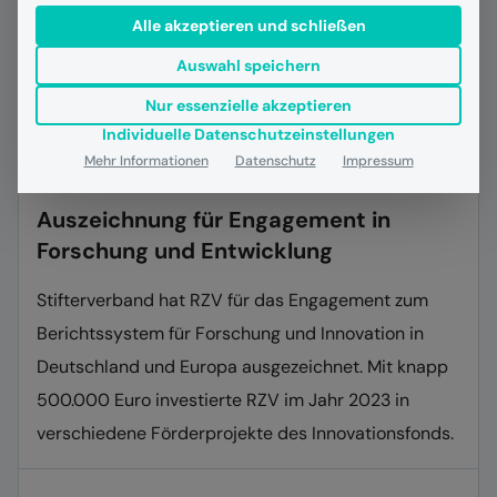
Alle akzeptieren und schließen
Auswahl speichern
Nur essenzielle akzeptieren
Individuelle Datenschutzeinstellungen
Mehr Informationen
Datenschutz
Impressum
03.06.2024
Allgemein
Auszeichnung für Engagement in
Forschung und Entwicklung
Stifterverband hat RZV für das Engagement zum
Berichtssystem für Forschung und Innovation in
Deutschland und Europa ausgezeichnet. Mit knapp
500.000 Euro investierte RZV im Jahr 2023 in
verschiedene Förderprojekte des Innovationsfonds.