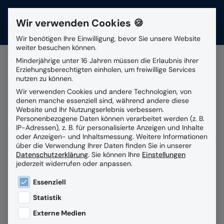
Wir verwenden Cookies 🍪
Kontakt
Wir benötigen Ihre Einwilligung, bevor Sie unsere Website
weiter besuchen können.
Suchfeld
Minderjährige unter 16 Jahren müssen die Erlaubnis ihrer
Erziehungsberechtigten einholen, um freiwillige Services
nutzen zu können.
Alle Beiträge mit dem
Wir verwenden Cookies und andere Technologien, von
Suchen
denen manche essenziell sind, während andere diese
Schlagwort
Forschung
Website und Ihr Nutzungserlebnis verbessern.
Personenbezogene Daten können verarbeitet werden (z. B.
IP-Adressen), z. B. für personalisierte Anzeigen und Inhalte
oder Anzeigen- und Inhaltsmessung.
Weitere Informationen
über die Verwendung Ihrer Daten finden Sie in unserer
Datenschutzerklärung
.
Sie können Ihre
Einstellungen
jederzeit widerrufen oder anpassen.
Es folgt eine Liste der Service-Gruppen, für die eine
Essenziell
Statistik
Externe Medien