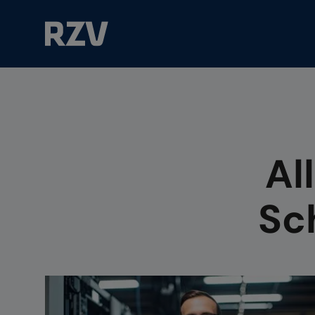
Suchfeld
Al
Sc