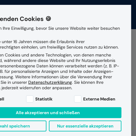
ere
News
Veranstaltungen
Kontakt
enden Cookies 🍪
 Ihre Einwilligung, bevor Sie unsere Website weiter besuchen
Patienten- und
Gesellschafterin
 unter 16 Jahren müssen die Erlaubnis ihrer
Suchen
Klientenmanagement
echtigten einholen, um freiwillige Services nutzen zu können.
en Cookies und andere Technologien, von denen manche
Partner
ind, während andere diese Website und Ihr Nutzungserlebnis
Vernetzte Versorgung
ersonenbezogene Daten können verarbeitet werden (z. B. IP-
dem
 B. für personalisierte Anzeigen und Inhalte oder Anzeigen-
essung.
Weitere Informationen über die Verwendung Ihrer
Datensicherheit
 Sie in unserer
Datenschutzerklärung
.
Sie können Ihre
Managed Services Betrieb
ght
n
jederzeit widerrufen oder anpassen.
ne Liste der Service-Gruppen, für die eine Einwilligung e
ell
Statistik
Externe Medien
Alle akzeptieren und schließen
ahl speichern
Nur essenzielle akzeptieren