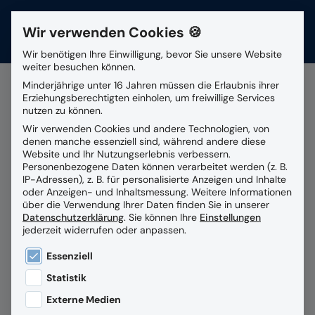
Wir verwenden Cookies 🍪
Kontakt
Wir benötigen Ihre Einwilligung, bevor Sie unsere Website
weiter besuchen können.
Suchfeld
Minderjährige unter 16 Jahren müssen die Erlaubnis ihrer
Erziehungsberechtigten einholen, um freiwillige Services
nutzen zu können.
Alle Beiträge mit dem
Wir verwenden Cookies und andere Technologien, von
Suchen
denen manche essenziell sind, während andere diese
Schlagwort
Digitale
Website und Ihr Nutzungserlebnis verbessern.
Personenbezogene Daten können verarbeitet werden (z. B.
Personalakte
IP-Adressen), z. B. für personalisierte Anzeigen und Inhalte
oder Anzeigen- und Inhaltsmessung.
Weitere Informationen
über die Verwendung Ihrer Daten finden Sie in unserer
Datenschutzerklärung
.
Sie können Ihre
Einstellungen
jederzeit widerrufen oder anpassen.
Es folgt eine Liste der Service-Gruppen, für die eine
Essenziell
Statistik
Externe Medien