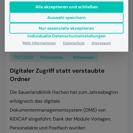
Alle akzeptieren und schließen
Auswahl speichern
Nur essenzielle akzeptieren
Individuelle Datenschutzeinstellungen
Mehr Informationen
Datenschutz
Impressum
17.07.2020
Personalmanagement
Referenzen
Digitaler Zugriff statt verstaubte
Ordner
Die Sauerlandklinik Hachen hat zum Jahresbeginn
erfolgreich das digitale
Dokumentenmanagementsystem (DMS) von
KIDICAP eingeführt. Dank der Module Vorlagen,
Personalakte und Postfach wurden