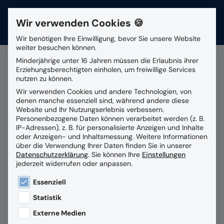
Wir verwenden Cookies 🍪
Kontakt
Wir benötigen Ihre Einwilligung, bevor Sie unsere Website
weiter besuchen können.
Suchfeld
Minderjährige unter 16 Jahren müssen die Erlaubnis ihrer
Erziehungsberechtigten einholen, um freiwillige Services
nutzen zu können.
Alle Beiträge mit dem
Wir verwenden Cookies und andere Technologien, von
Suchen
denen manche essenziell sind, während andere diese
Schlagwort
Container-
Website und Ihr Nutzungserlebnis verbessern.
Personenbezogene Daten können verarbeitet werden (z. B.
Technologie
IP-Adressen), z. B. für personalisierte Anzeigen und Inhalte
oder Anzeigen- und Inhaltsmessung.
Weitere Informationen
über die Verwendung Ihrer Daten finden Sie in unserer
Datenschutzerklärung
.
Sie können Ihre
Einstellungen
jederzeit widerrufen oder anpassen.
Es folgt eine Liste der Service-Gruppen, für die eine
Essenziell
Statistik
Externe Medien