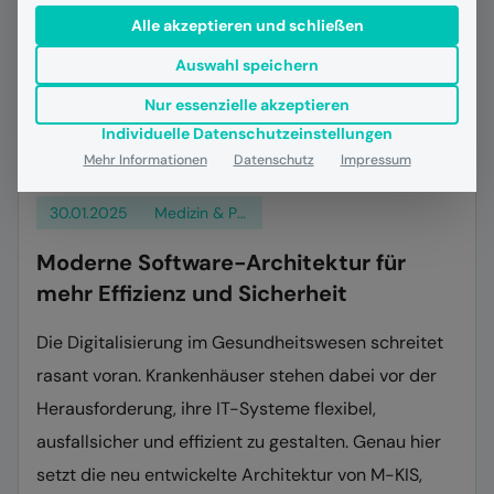
Alle akzeptieren und schließen
Auswahl speichern
Nur essenzielle akzeptieren
Individuelle Datenschutzeinstellungen
Mehr Informationen
Datenschutz
Impressum
30.01.2025
Medizin & Pflege
Moderne Software-Architektur für
mehr Effizienz und Sicherheit
Die Digitalisierung im Gesundheitswesen schreitet
rasant voran. Krankenhäuser stehen dabei vor der
Herausforderung, ihre IT-Systeme flexibel,
ausfallsicher und effizient zu gestalten. Genau hier
setzt die neu entwickelte Architektur von M-KIS,